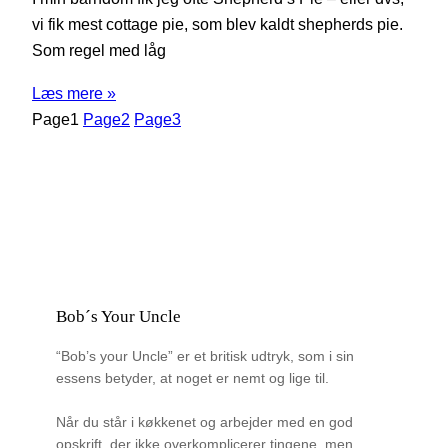
vi fik mest cottage pie, som blev kaldt shepherds pie.
Som regel med låg
Læs mere »
Page
1
Page
2
Page
3
Bob´s Your Uncle
“Bob’s your Uncle” er et britisk udtryk, som i sin
essens betyder, at noget er nemt og lige til.
Når du står i køkkenet og arbejder med en god
opskrift, der ikke overkomplicerer tingene, men