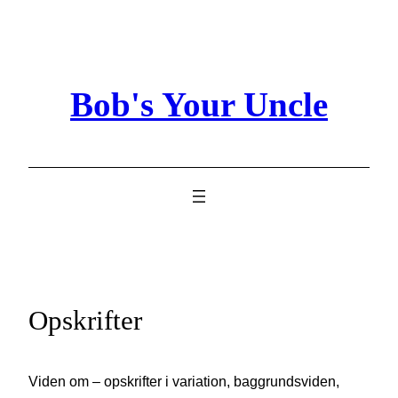
Skip
to
content
Bob's Your Uncle
Opskrifter
Viden om – opskrifter i variation, baggrundsviden,