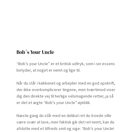
Bob´s Your Uncle
“Bob’s your Uncle” er et britisk udtryk, som i sin essens
betyder, at noget er nemt og lige til.
Når du står i køkkenet og arbejder med en god opskrift,
der ikke overkomplicerer tingene, men tværtimod viser
dig den direkte vej til herlige velsmagende retter, ja så
er det et ægte “Bob’s your Uncle”-øjeblik.
Næste gang du står med en delikat ret du troede ville
være svær at lave, men faktisk gik det ret nemt, kan du
afslutte med et tilfreds smil og sige: “Bob’s your Uncle!