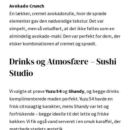
Avokado Crunch
En lækker, cremet avokadorulle, hvor de sprøde
elementer gav den nødvendige tekstur. Det var
simpelt, men så veludført, at det ikke føltes som en
almindelig avokado-maki. Den var perfekt for dem, der
elsker kombinationen af cremet og sprødt.
Drinks og Atmosfære – Sushi
Studio
Vi valgte at prøve
Yuzu 54
og
Shandy
, og begge drinks
komplimenterede maden perfekt. Yuzu 54 havde en
frisk citrusagtig karakter, mens Shandy var let og
forfriskende – begge ideelle til det lette og friske
køkken. Vi fik også vand serveret i en smuk karaffel, der
matchede stedets æstetik.