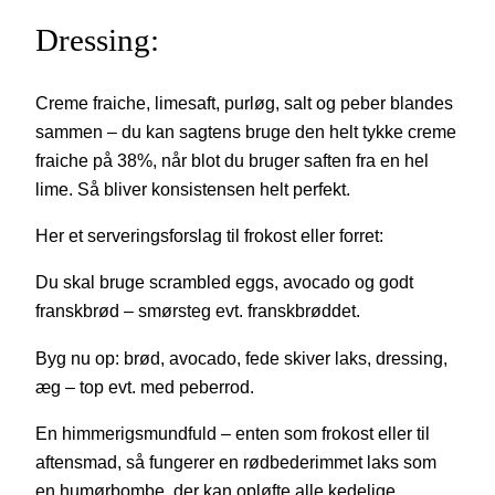
Dressing:
Creme fraiche, limesaft, purløg, salt og peber blandes
sammen – du kan sagtens bruge den helt tykke creme
fraiche på 38%, når blot du bruger saften fra en hel
lime. Så bliver konsistensen helt perfekt.
Her et serveringsforslag til frokost eller forret:
Du skal bruge scrambled eggs, avocado og godt
franskbrød – smørsteg evt. franskbrøddet.
Byg nu op: brød, avocado, fede skiver laks, dressing,
æg – top evt. med peberrod.
En himmerigsmundfuld – enten som frokost eller til
aftensmad, så fungerer en rødbederimmet laks som
en humørbombe, der kan opløfte alle kedelige