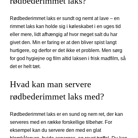
rødbederimmet laks?
Rødbederimmet laks er sundt og nemt at lave – en
rimmet laks kan holde sig i køleskabet i en uges tid
eller mere, lidt afhængig af hvor meget salt du har
givet den. Min er faring er at den bliver spist langt
hurtigere, og derfor er det ikke et problem. Men sørg
for god hygiejne og film altid laksen i frisk madfilm, så
det er helt tæt.
Hvad kan man servere
rødbederimmet laks med?
Rødbederimmet laks er en sund og nem ret, der kan
serveres med en række forskellige tilbehør. For
eksempel kan du servere den med en glat
blomkålspure, hvide asparges, og revet trøffel. Du kan