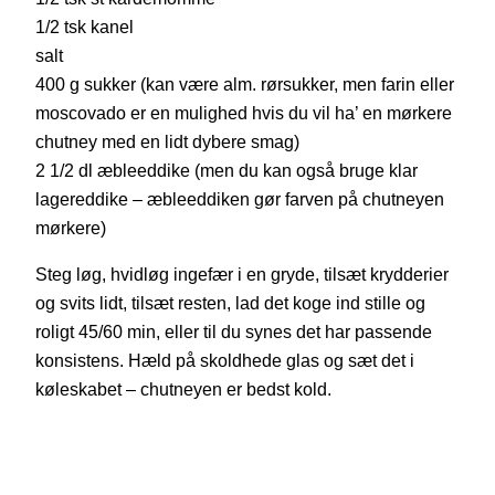
1/2 tsk kanel
salt
400 g sukker (kan være alm. rørsukker, men farin eller
moscovado er en mulighed hvis du vil ha’ en mørkere
chutney med en lidt dybere smag)
2 1/2 dl æbleeddike (men du kan også bruge klar
lagereddike – æbleeddiken gør farven på chutneyen
mørkere)
Steg løg, hvidløg ingefær i en gryde, tilsæt krydderier
og svits lidt, tilsæt resten, lad det koge ind stille og
roligt 45/60 min, eller til du synes det har passende
konsistens. Hæld på skoldhede glas og sæt det i
køleskabet – chutneyen er bedst kold.