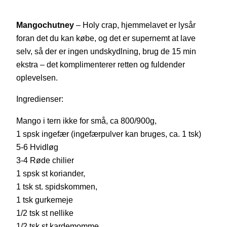
Mangochutney
– Holy crap, hjemmelavet er lysår
foran det du kan købe, og det er supernemt at lave
selv, så der er ingen undskydlning, brug de 15 min
ekstra – det komplimenterer retten og fuldender
oplevelsen.
Ingredienser:
Mango i tern ikke for små, ca 800/900g,
1 spsk ingefær (ingefærpulver kan bruges, ca. 1 tsk)
5-6 Hvidløg
3-4 Røde chilier
1 spsk st koriander,
1 tsk st. spidskommen,
1 tsk gurkemeje
1/2 tsk st nellike
1/2 tsk st kardemomme