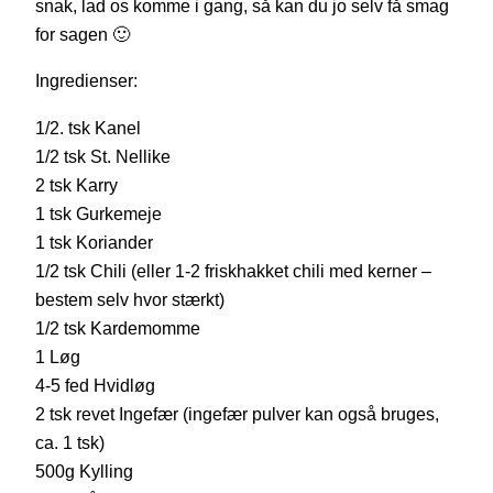
snak, lad os komme i gang, så kan du jo selv få smag
for sagen 🙂
Ingredienser:
1/2. tsk Kanel
1/2 tsk St. Nellike
2 tsk Karry
1 tsk Gurkemeje
1 tsk Koriander
1/2 tsk Chili (eller 1-2 friskhakket chili med kerner –
bestem selv hvor stærkt)
1/2 tsk Kardemomme
1 Løg
4-5 fed Hvidløg
2 tsk revet Ingefær (ingefær pulver kan også bruges,
ca. 1 tsk)
500g Kylling