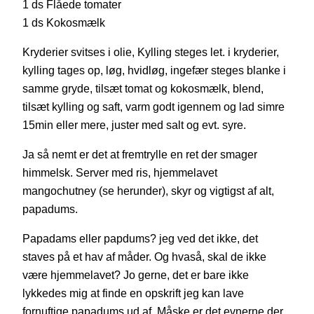
1 ds Flåede tomater
1 ds Kokosmælk
Kryderier svitses i olie, Kylling steges let. i kryderier,
kylling tages op, løg, hvidløg, ingefær steges blanke i
samme gryde, tilsæt tomat og kokosmælk, blend,
tilsæt kylling og saft, varm godt igennem og lad simre
15min eller mere, juster med salt og evt. syre.
Ja så nemt er det at fremtrylle en ret der smager
himmelsk. Server med ris, hjemmelavet
mangochutney (se herunder), skyr og vigtigst af alt,
papadums.
Papadams eller papdums? jeg ved det ikke, det
staves på et hav af måder. Og hvaså, skal de ikke
være hjemmelavet? Jo gerne, det er bare ikke
lykkedes mig at finde en opskrift jeg kan lave
fornuftige papadums ud af. Måske er det evnerne der