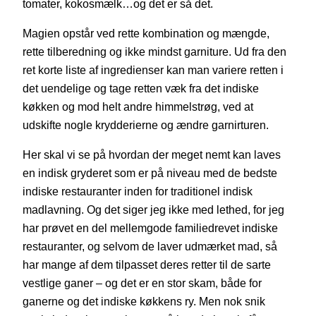
tomater, kokosmælk…og det er så det.
Magien opstår ved rette kombination og mængde,
rette tilberedning og ikke mindst garniture. Ud fra den
ret korte liste af ingredienser kan man variere retten i
det uendelige og tage retten væk fra det indiske
køkken og mod helt andre himmelstrøg, ved at
udskifte nogle krydderierne og ændre garnirturen.
Her skal vi se på hvordan der meget nemt kan laves
en indisk gryderet som er på niveau med de bedste
indiske restauranter inden for traditionel indisk
madlavning. Og det siger jeg ikke med lethed, for jeg
har prøvet en del mellemgode familiedrevet indiske
restauranter, og selvom de laver udmærket mad, så
har mange af dem tilpasset deres retter til de sarte
vestlige ganer – og det er en stor skam, både for
ganerne og det indiske køkkens ry. Men nok snik